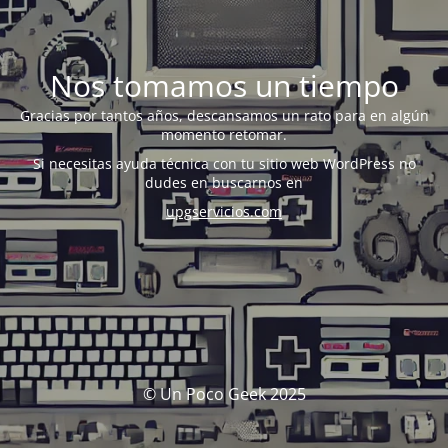
Nos tomamos un tiempo
Gracias por tantos años, descansamos un rato para en algún
momento retomar.
Si necesitas ayuda técnica con tu sitio web WordPress no
dudes en buscarnos en
upgservicios.com
© Un Poco Geek 2025