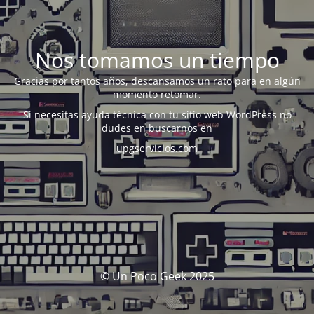
Nos tomamos un tiempo
Gracias por tantos años, descansamos un rato para en algún
momento retomar.
Si necesitas ayuda técnica con tu sitio web WordPress no
dudes en buscarnos en
upgservicios.com
© Un Poco Geek 2025