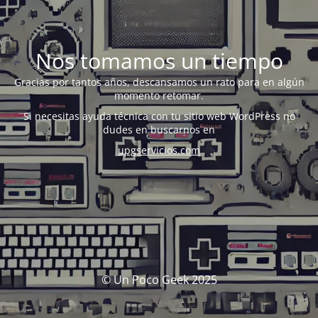
Nos tomamos un tiempo
Gracias por tantos años, descansamos un rato para en algún
momento retomar.
Si necesitas ayuda técnica con tu sitio web WordPress no
dudes en buscarnos en
upgservicios.com
© Un Poco Geek 2025