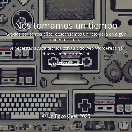
Nos tomamos un tiempo
Gracias por tantos años, descansamos un rato para en algún
momento retomar.
Si necesitas ayuda técnica con tu sitio web WordPress no
dudes en buscarnos en
upgservicios.com
© Un Poco Geek 2025