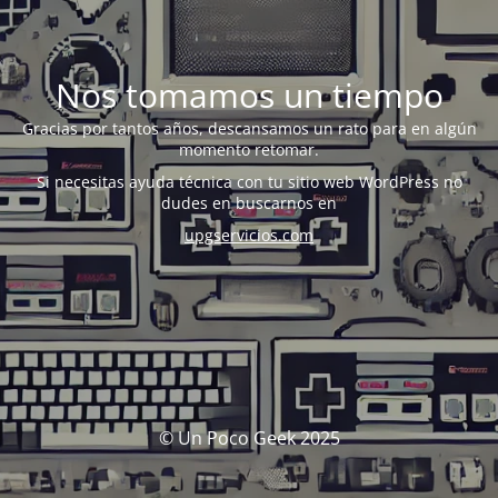
Nos tomamos un tiempo
Gracias por tantos años, descansamos un rato para en algún
momento retomar.
Si necesitas ayuda técnica con tu sitio web WordPress no
dudes en buscarnos en
upgservicios.com
© Un Poco Geek 2025