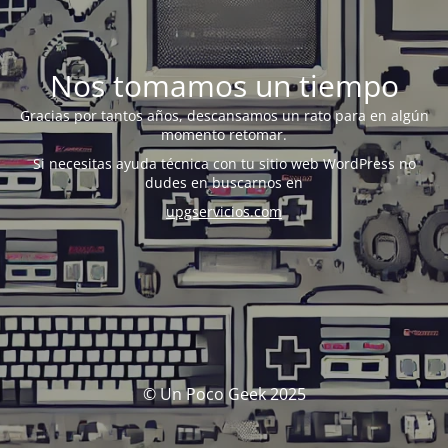
Nos tomamos un tiempo
Gracias por tantos años, descansamos un rato para en algún
momento retomar.
Si necesitas ayuda técnica con tu sitio web WordPress no
dudes en buscarnos en
upgservicios.com
© Un Poco Geek 2025