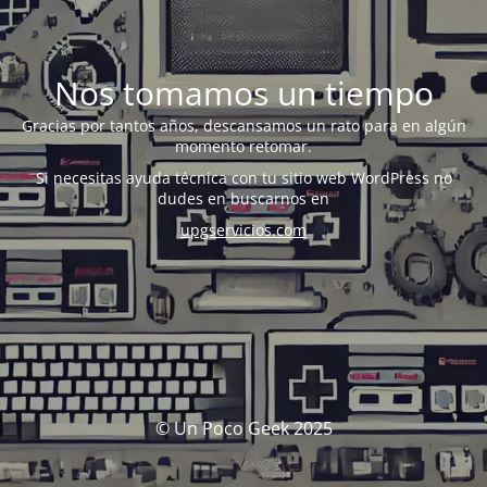
Nos tomamos un tiempo
Gracias por tantos años, descansamos un rato para en algún
momento retomar.
Si necesitas ayuda técnica con tu sitio web WordPress no
dudes en buscarnos en
upgservicios.com
© Un Poco Geek 2025