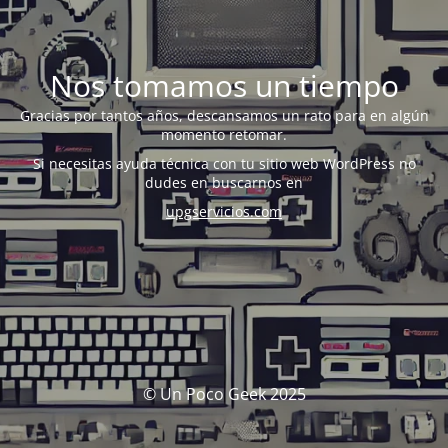
Nos tomamos un tiempo
Gracias por tantos años, descansamos un rato para en algún
momento retomar.
Si necesitas ayuda técnica con tu sitio web WordPress no
dudes en buscarnos en
upgservicios.com
© Un Poco Geek 2025