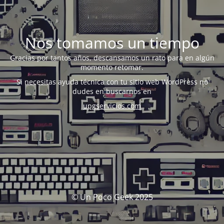
Nos tomamos un tiempo
Gracias por tantos años, descansamos un rato para en algún
momento retomar.
Si necesitas ayuda técnica con tu sitio web WordPress no
dudes en buscarnos en
upgservicios.com
© Un Poco Geek 2025