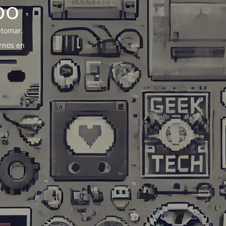
po
etomar.
rnos en