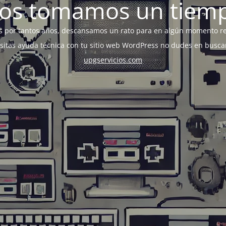
os tomamos un tiem
s por tantos años, descansamos un rato para en algún momento r
esitas ayuda técnica con tu sitio web WordPress no dudes en busca
upgservicios.com