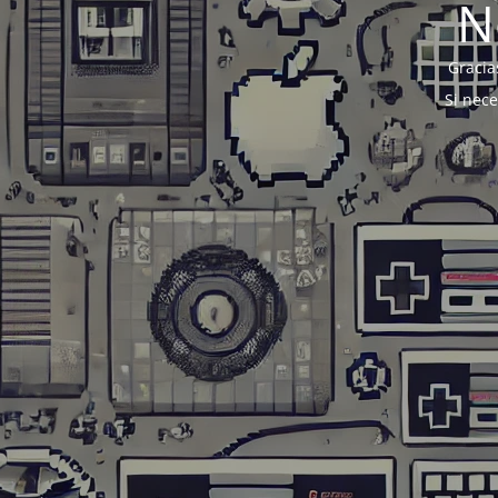
N
Gracia
Si nec