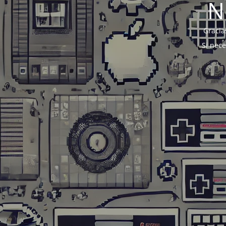
N
Gracia
Si nec