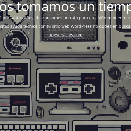
os tomamos un tiem
s por tantos años, descansamos un rato para en algún momento r
esitas ayuda técnica con tu sitio web WordPress no dudes en busca
upgservicios.com