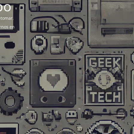
po
etomar.
rnos en