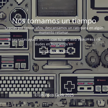
Nos tomamos un tiempo
Gracias por tantos años, descansamos un rato para en algún
momento retomar.
Si necesitas ayuda técnica con tu sitio web WordPress no
dudes en buscarnos en
upgservicios.com
© Un Poco Geek 2025