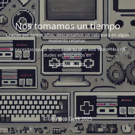
Nos tomamos un tiempo
Gracias por tantos años, descansamos un rato para en algún
momento retomar.
Si necesitas ayuda técnica con tu sitio web WordPress no
dudes en buscarnos en
upgservicios.com
© Un Poco Geek 2025