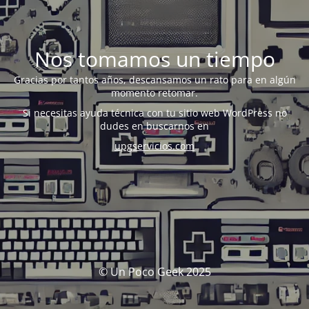
Nos tomamos un tiempo
Gracias por tantos años, descansamos un rato para en algún
momento retomar.
Si necesitas ayuda técnica con tu sitio web WordPress no
dudes en buscarnos en
upgservicios.com
© Un Poco Geek 2025