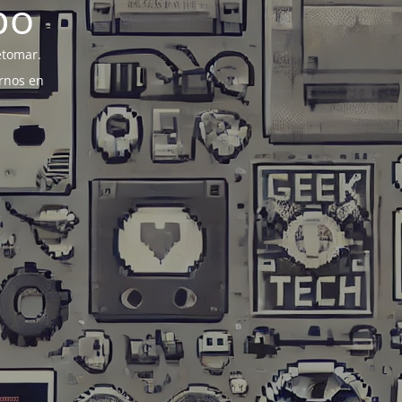
po
etomar.
rnos en