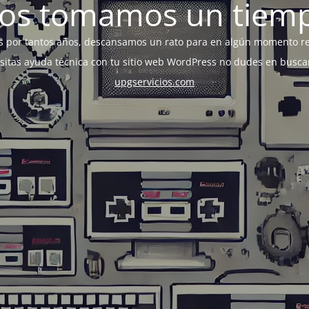
os tomamos un tiem
s por tantos años, descansamos un rato para en algún momento r
esitas ayuda técnica con tu sitio web WordPress no dudes en busca
upgservicios.com