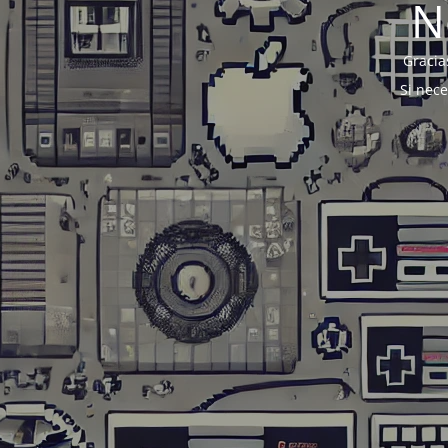
N
Gracia
Si nec