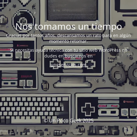
Nos tomamos un tiempo
Gracias por tantos años, descansamos un rato para en algún
momento retomar.
Si necesitas ayuda técnica con tu sitio web WordPress no
dudes en buscarnos en
upgservicios.com
© Un Poco Geek 2025