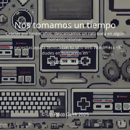
Nos tomamos un tiempo
Gracias por tantos años, descansamos un rato para en algún
momento retomar.
Si necesitas ayuda técnica con tu sitio web WordPress no
dudes en buscarnos en
upgservicios.com
© Un Poco Geek 2025