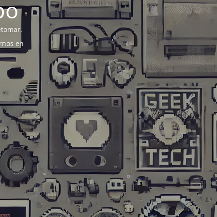
po
etomar.
rnos en