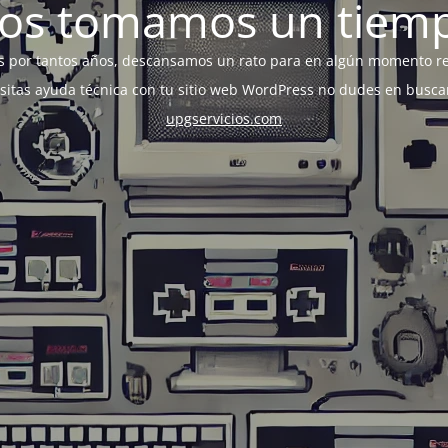
os tomamos un tiem
s por tantos años, descansamos un rato para en algún momento r
esitas ayuda técnica con tu sitio web WordPress no dudes en busca
upgservicios.com