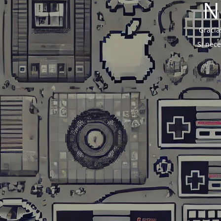
N
Gracia
Si nec