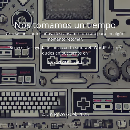
Nos tomamos un tiempo
Gracias por tantos años, descansamos un rato para en algún
momento retomar.
Si necesitas ayuda técnica con tu sitio web WordPress no
dudes en buscarnos en
upgservicios.com
© Un Poco Geek 2025