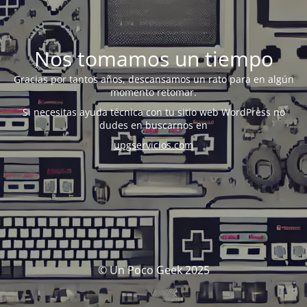
Nos tomamos un tiempo
Gracias por tantos años, descansamos un rato para en algún
momento retomar.
Si necesitas ayuda técnica con tu sitio web WordPress no
dudes en buscarnos en
upgservicios.com
© Un Poco Geek 2025