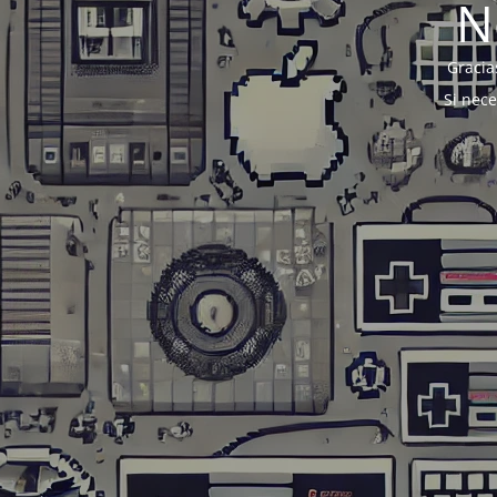
N
Gracia
Si nec