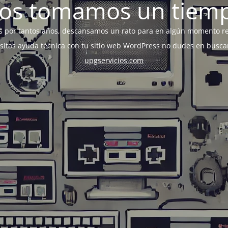
os tomamos un tiem
s por tantos años, descansamos un rato para en algún momento r
esitas ayuda técnica con tu sitio web WordPress no dudes en busca
upgservicios.com