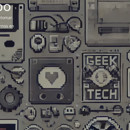
po
etomar.
rnos en