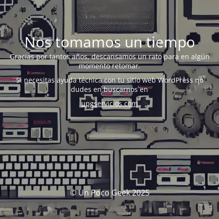
Nos tomamos un tiempo
Gracias por tantos años, descansamos un rato para en algún
momento retomar.
Si necesitas ayuda técnica con tu sitio web WordPress no
dudes en buscarnos en
upgservicios.com
© Un Poco Geek 2025