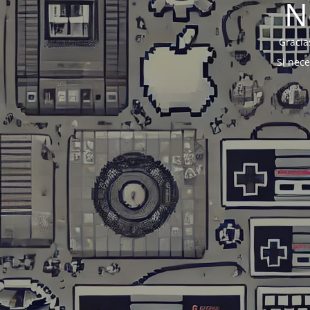
N
Gracia
Si nec