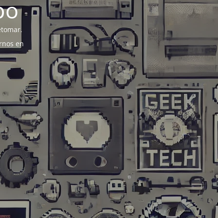
po
etomar.
rnos en