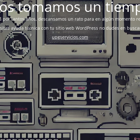
os tomamos un tiem
s por tantos años, descansamos un rato para en algún momento r
esitas ayuda técnica con tu sitio web WordPress no dudes en busca
upgservicios.com