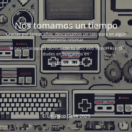
Nos tomamos un tiempo
Gracias por tantos años, descansamos un rato para en algún
momento retomar.
Si necesitas ayuda técnica con tu sitio web WordPress no
dudes en buscarnos en
upgservicios.com
© Un Poco Geek 2025