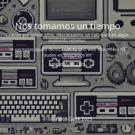
Nos tomamos un tiempo
Gracias por tantos años, descansamos un rato para en algún
momento retomar.
Si necesitas ayuda técnica con tu sitio web WordPress no
dudes en buscarnos en
upgservicios.com
© Un Poco Geek 2025