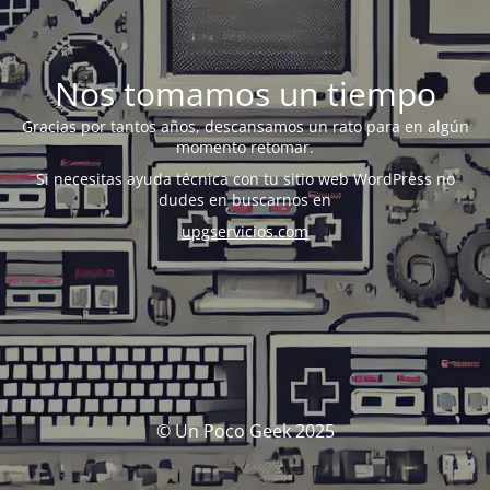
Nos tomamos un tiempo
Gracias por tantos años, descansamos un rato para en algún
momento retomar.
Si necesitas ayuda técnica con tu sitio web WordPress no
dudes en buscarnos en
upgservicios.com
© Un Poco Geek 2025