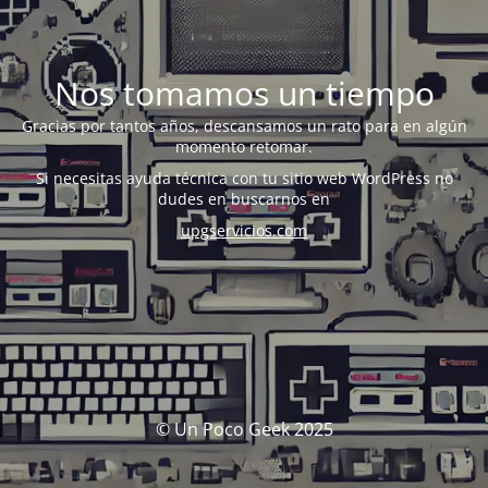
Nos tomamos un tiempo
Gracias por tantos años, descansamos un rato para en algún
momento retomar.
Si necesitas ayuda técnica con tu sitio web WordPress no
dudes en buscarnos en
upgservicios.com
© Un Poco Geek 2025