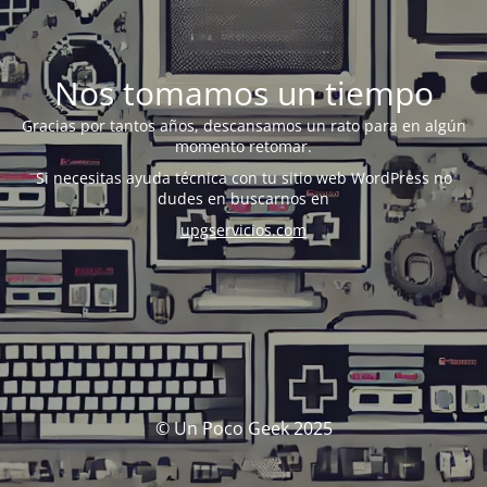
Nos tomamos un tiempo
Gracias por tantos años, descansamos un rato para en algún
momento retomar.
Si necesitas ayuda técnica con tu sitio web WordPress no
dudes en buscarnos en
upgservicios.com
© Un Poco Geek 2025