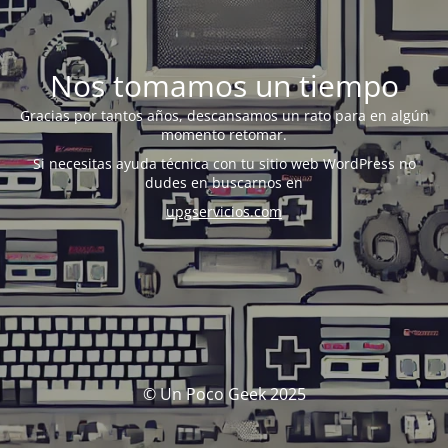
Nos tomamos un tiempo
Gracias por tantos años, descansamos un rato para en algún
momento retomar.
Si necesitas ayuda técnica con tu sitio web WordPress no
dudes en buscarnos en
upgservicios.com
© Un Poco Geek 2025