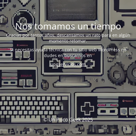
Nos tomamos un tiempo
Gracias por tantos años, descansamos un rato para en algún
momento retomar.
Si necesitas ayuda técnica con tu sitio web WordPress no
dudes en buscarnos en
upgservicios.com
© Un Poco Geek 2025