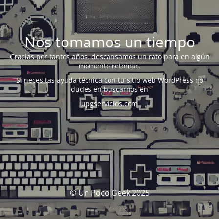
Nos tomamos un tiempo
Gracias por tantos años, descansamos un rato para en algún
momento retomar.
Si necesitas ayuda técnica con tu sitio web WordPress no
dudes en buscarnos en
upgservicios.com
© Un Poco Geek 2025