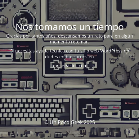
Nos tomamos un tiempo
Gracias por tantos años, descansamos un rato para en algún
momento retomar.
Si necesitas ayuda técnica con tu sitio web WordPress no
dudes en buscarnos en
upgservicios.com
© Un Poco Geek 2025