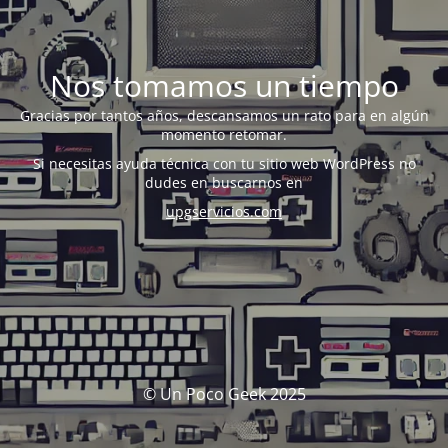
Nos tomamos un tiempo
Gracias por tantos años, descansamos un rato para en algún
momento retomar.
Si necesitas ayuda técnica con tu sitio web WordPress no
dudes en buscarnos en
upgservicios.com
© Un Poco Geek 2025