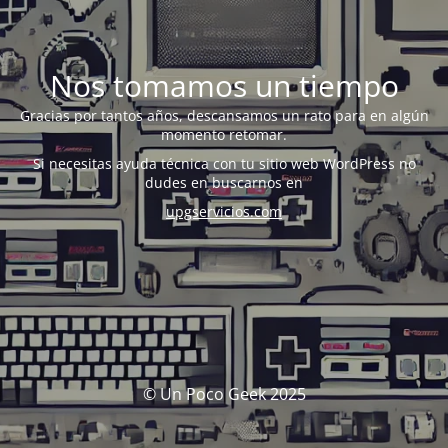
Nos tomamos un tiempo
Gracias por tantos años, descansamos un rato para en algún
momento retomar.
Si necesitas ayuda técnica con tu sitio web WordPress no
dudes en buscarnos en
upgservicios.com
© Un Poco Geek 2025