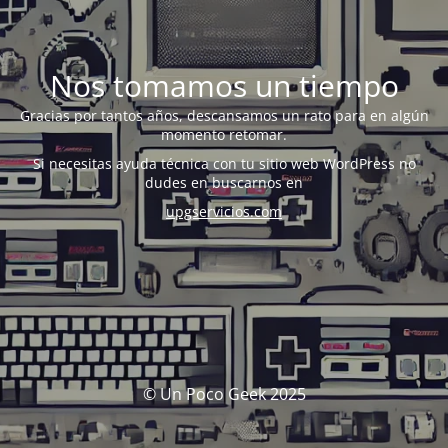
Nos tomamos un tiempo
Gracias por tantos años, descansamos un rato para en algún
momento retomar.
Si necesitas ayuda técnica con tu sitio web WordPress no
dudes en buscarnos en
upgservicios.com
© Un Poco Geek 2025