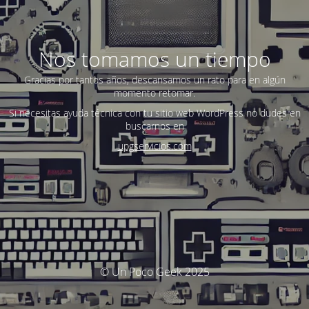
Nos tomamos un tiempo
Gracias por tantos años, descansamos un rato para en algún
momento retomar.
Si necesitas ayuda técnica con tu sitio web WordPress no dudes en
buscarnos en
upgservicios.com
© Un Poco Geek 2025