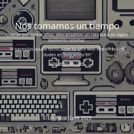
Nos tomamos un tiempo
Gracias por tantos años, descansamos un rato para en algún
momento retomar.
Si necesitas ayuda técnica con tu sitio web WordPress no
dudes en buscarnos en
upgservicios.com
© Un Poco Geek 2025