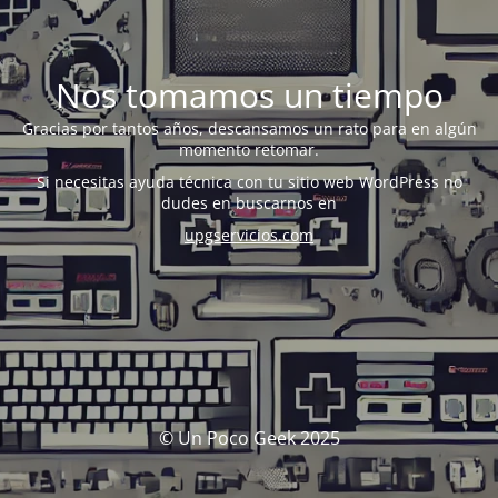
Nos tomamos un tiempo
Gracias por tantos años, descansamos un rato para en algún
momento retomar.
Si necesitas ayuda técnica con tu sitio web WordPress no
dudes en buscarnos en
upgservicios.com
© Un Poco Geek 2025