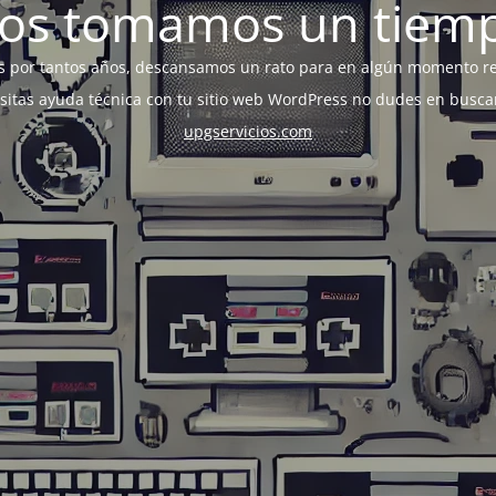
os tomamos un tiem
s por tantos años, descansamos un rato para en algún momento r
esitas ayuda técnica con tu sitio web WordPress no dudes en busca
upgservicios.com