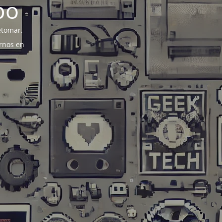
po
etomar.
rnos en