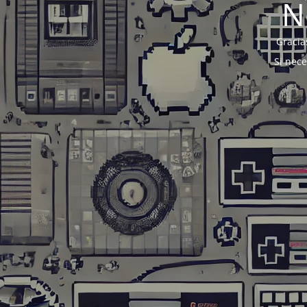
N
Gracia
Si nec