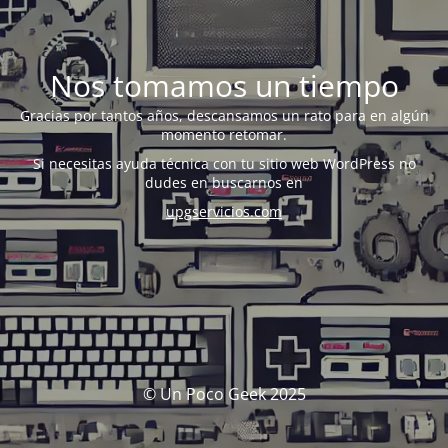
Nos tomamos un tiempo
Gracias por tantos años, descansamos un rato para en algún
momento retomar.
Si necesitas ayuda técnica con tu sitio web WordPress no
dudes en buscarnos en
upgservicios.com
© Un Poco Geek 2025