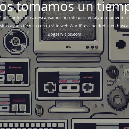
os tomamos un tiem
s por tantos años, descansamos un rato para en algún momento r
esitas ayuda técnica con tu sitio web WordPress no dudes en busca
upgservicios.com