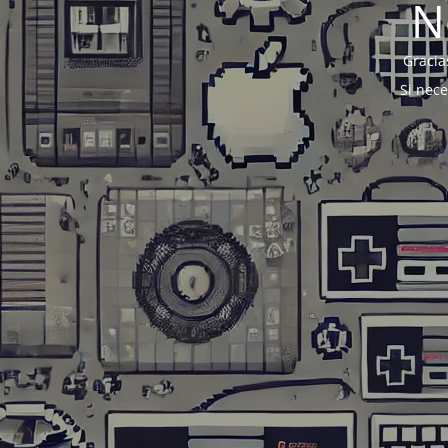
N
Gracia
Si nec