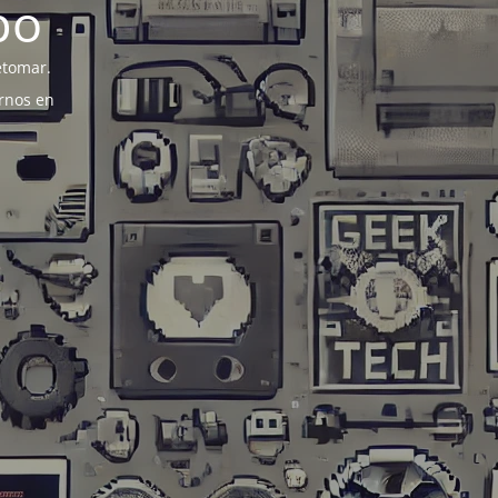
po
etomar.
rnos en