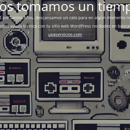
os tomamos un tiem
s por tantos años, descansamos un rato para en algún momento r
esitas ayuda técnica con tu sitio web WordPress no dudes en busca
upgservicios.com