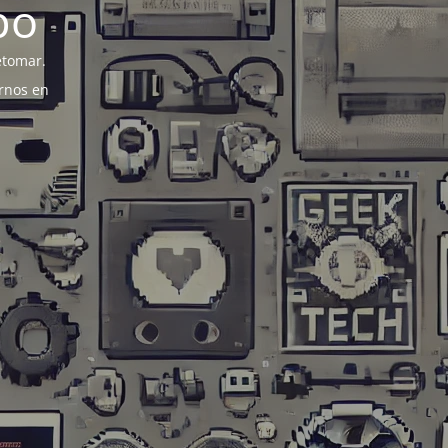
po
etomar.
rnos en