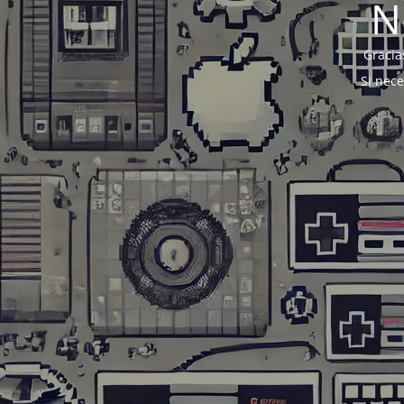
N
Gracia
Si nec