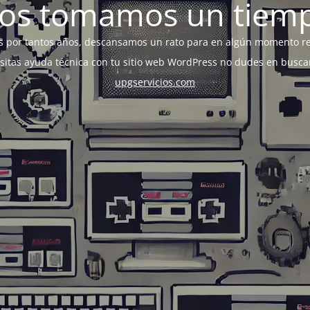
os tomamos un tiem
s por tantos años, descansamos un rato para en algún momento r
esitas ayuda técnica con tu sitio web WordPress no dudes en busca
upgservicios.com