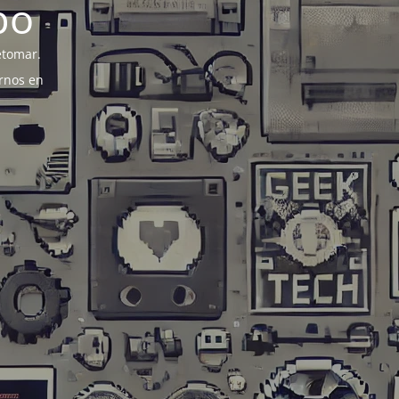
po
etomar.
rnos en