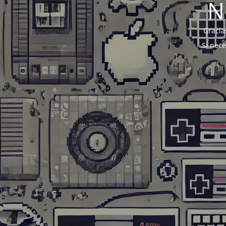
N
Gracia
Si nec