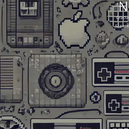
N
Gracia
Si nec