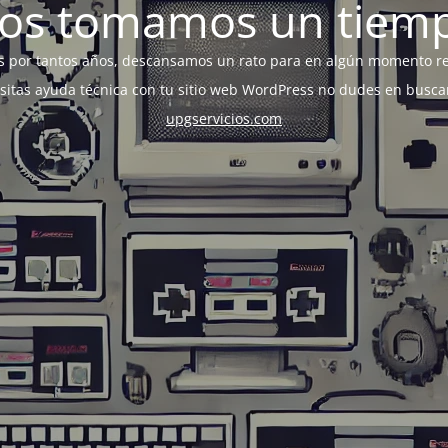
os tomamos un tiem
s por tantos años, descansamos un rato para en algún momento r
esitas ayuda técnica con tu sitio web WordPress no dudes en busca
upgservicios.com