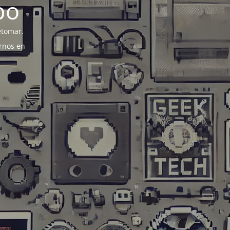
po
etomar.
rnos en