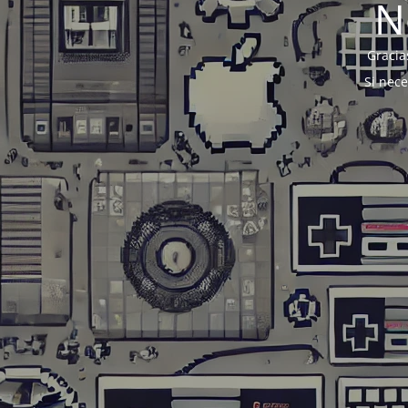
N
Gracia
Si nec