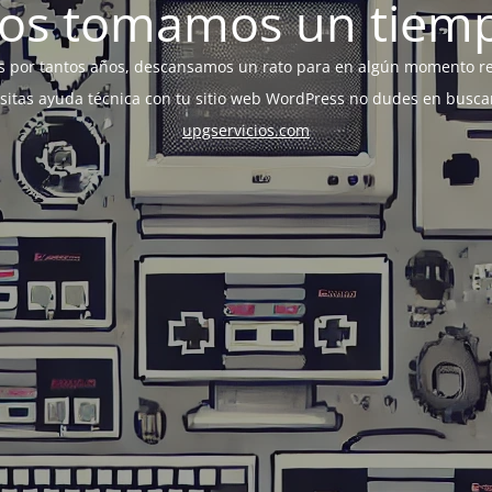
os tomamos un tiem
s por tantos años, descansamos un rato para en algún momento r
esitas ayuda técnica con tu sitio web WordPress no dudes en busca
upgservicios.com