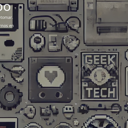
po
etomar.
rnos en