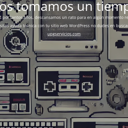
os tomamos un tiem
s por tantos años, descansamos un rato para en algún momento r
esitas ayuda técnica con tu sitio web WordPress no dudes en busca
upgservicios.com