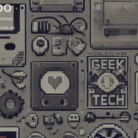
po
etomar.
rnos en