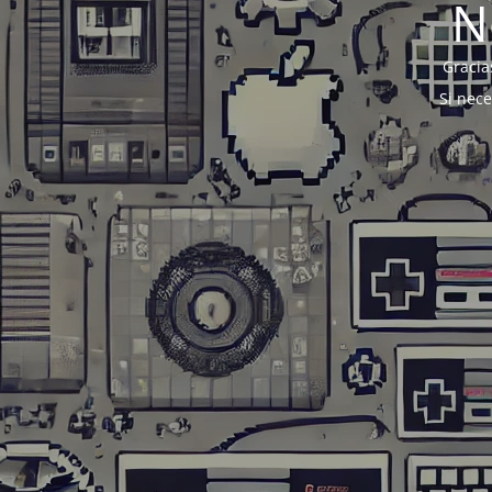
N
Gracia
Si nec