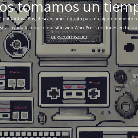
os tomamos un tiem
s por tantos años, descansamos un rato para en algún momento r
esitas ayuda técnica con tu sitio web WordPress no dudes en busca
upgservicios.com