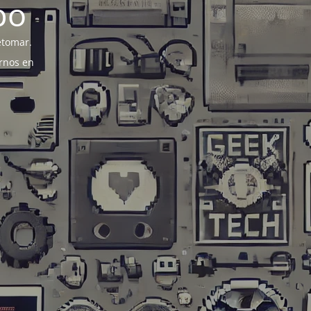
po
etomar.
rnos en