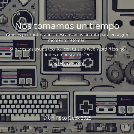
Nos tomamos un tiempo
Gracias por tantos años, descansamos un rato para en algún
momento retomar.
Si necesitas ayuda técnica con tu sitio web WordPress no
dudes en buscarnos en
upgservicios.com
© Un Poco Geek 2025