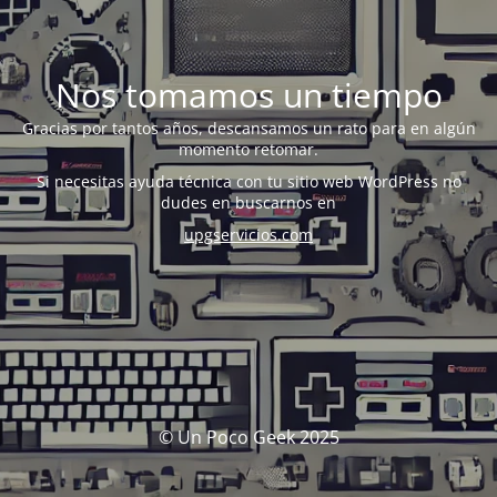
Nos tomamos un tiempo
Gracias por tantos años, descansamos un rato para en algún
momento retomar.
Si necesitas ayuda técnica con tu sitio web WordPress no
dudes en buscarnos en
upgservicios.com
© Un Poco Geek 2025