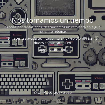
Nos tomamos un tiempo
Gracias por tantos años, descansamos un rato para en algún
momento retomar.
Si necesitas ayuda técnica con tu sitio web WordPress no
dudes en buscarnos en
upgservicios.com
© Un Poco Geek 2025